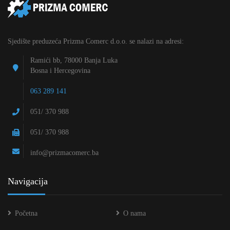
Sjedište preduzeća Prizma Comerc d.o.o. se nalazi na adresi:
Ramići bb, 78000 Banja Luka
Bosna i Hercegovina
063 289 141
051/ 370 988
051/ 370 988
info@prizmacomerc.ba
Navigacija
Početna
O nama