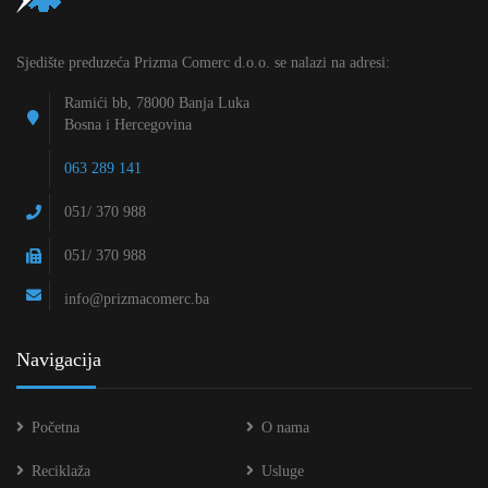
Sjedište preduzeća Prizma Comerc d.o.o. se nalazi na adresi:
Ramići bb, 78000 Banja Luka
Bosna i Hercegovina
063 289 141
051/ 370 988
051/ 370 988
info@prizmacomerc.ba
Navigacija
Početna
O nama
Reciklaža
Usluge