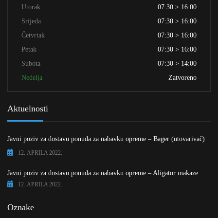
Utorak
07:30 > 16:00
Srijeda
07:30 > 16:00
Četvrtak
07:30 > 16:00
Petak
07:30 > 16:00
Subota
07:30 > 14:00
Nedelja
Zatvoreno
Aktuelnosti
Javni poziv za dostavu ponuda za nabavku opreme – Bager (utovarivač)
12. APRILA 2022.
Javni poziv za dostavu ponuda za nabavku opreme – Aligator makaze
12. APRILA 2022.
Oznake