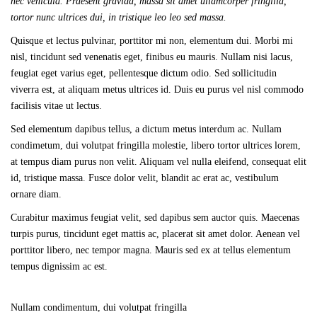
nec vehicula. Praesent gravida, massa sit amet ullamcorper fringilla,
tortor nunc ultrices dui, in tristique leo leo sed massa.
Quisque et lectus pulvinar, porttitor mi non, elementum dui. Morbi mi
nisl, tincidunt sed venenatis eget, finibus eu mauris. Nullam nisi lacus,
feugiat eget varius eget, pellentesque dictum odio. Sed sollicitudin
viverra est, at aliquam metus ultrices id. Duis eu purus vel nisl commodo
facilisis vitae ut lectus.
Sed elementum dapibus tellus, a dictum metus interdum ac. Nullam
condimetum, dui volutpat fringilla molestie, libero tortor ultrices lorem,
at tempus diam purus non velit. Aliquam vel nulla eleifend, consequat elit
id, tristique massa. Fusce dolor velit, blandit ac erat ac, vestibulum
ornare diam.
Curabitur maximus feugiat velit, sed dapibus sem auctor quis. Maecenas
turpis purus, tincidunt eget mattis ac, placerat sit amet dolor. Aenean vel
porttitor libero, nec tempor magna. Mauris sed ex at tellus elementum
tempus dignissim ac est.
Nullam condimentum, dui volutpat fringilla