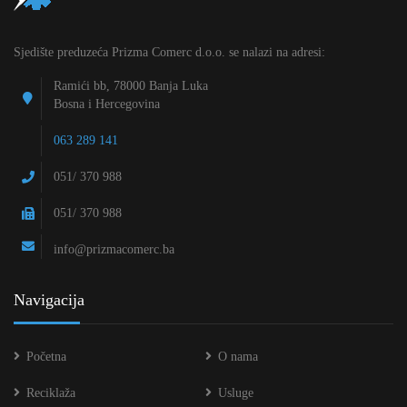
Sjedište preduzeća Prizma Comerc d.o.o. se nalazi na adresi:
Ramići bb, 78000 Banja Luka
Bosna i Hercegovina
063 289 141
051/ 370 988
051/ 370 988
info@prizmacomerc.ba
Navigacija
Početna
O nama
Reciklaža
Usluge