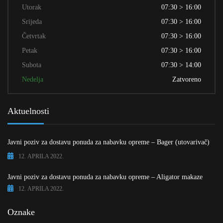
Utorak
07:30 > 16:00
Srijeda
07:30 > 16:00
Četvrtak
07:30 > 16:00
Petak
07:30 > 16:00
Subota
07:30 > 14:00
Nedelja
Zatvoreno
Aktuelnosti
Javni poziv za dostavu ponuda za nabavku opreme – Bager (utovarivač)
12. APRILA 2022.
Javni poziv za dostavu ponuda za nabavku opreme – Aligator makaze
12. APRILA 2022.
Oznake