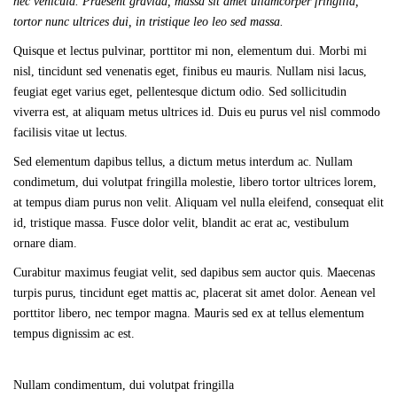
nec vehicula. Praesent gravida, massa sit amet ullamcorper fringilla,
tortor nunc ultrices dui, in tristique leo leo sed massa.
Quisque et lectus pulvinar, porttitor mi non, elementum dui. Morbi mi
nisl, tincidunt sed venenatis eget, finibus eu mauris. Nullam nisi lacus,
feugiat eget varius eget, pellentesque dictum odio. Sed sollicitudin
viverra est, at aliquam metus ultrices id. Duis eu purus vel nisl commodo
facilisis vitae ut lectus.
Sed elementum dapibus tellus, a dictum metus interdum ac. Nullam
condimetum, dui volutpat fringilla molestie, libero tortor ultrices lorem,
at tempus diam purus non velit. Aliquam vel nulla eleifend, consequat elit
id, tristique massa. Fusce dolor velit, blandit ac erat ac, vestibulum
ornare diam.
Curabitur maximus feugiat velit, sed dapibus sem auctor quis. Maecenas
turpis purus, tincidunt eget mattis ac, placerat sit amet dolor. Aenean vel
porttitor libero, nec tempor magna. Mauris sed ex at tellus elementum
tempus dignissim ac est.
Nullam condimentum, dui volutpat fringilla